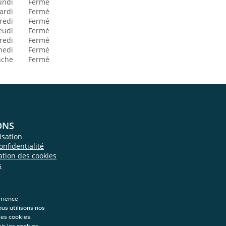
undi
Fermé
ardi
Fermé
redi
Fermé
eudi
Fermé
redi
Fermé
medi
Fermé
nche
Fermé
ONS
isation
onfidentialité
sation des cookies
s
érience
ous utilisons nos
les cookies.
ir les cookies