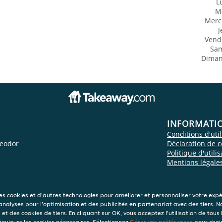
L
M
Merc
J
Vend
Sa
Dima
INFORMATI
Conditions d'util
heodor
Déclaration de c
Politique d'utili
Mentions légale
des cookies et d'autres technologies pour améliorer et personnaliser votre exp
 analyses pour l'optimisation et des publicités en partenariat avec des tiers. N
et des cookies de tiers. En cliquant sur OK, vous acceptez l'utilisation de tous 
 toujours les cookies nécessaires. Sélectionnez
Gérer vos préférences
pour chois